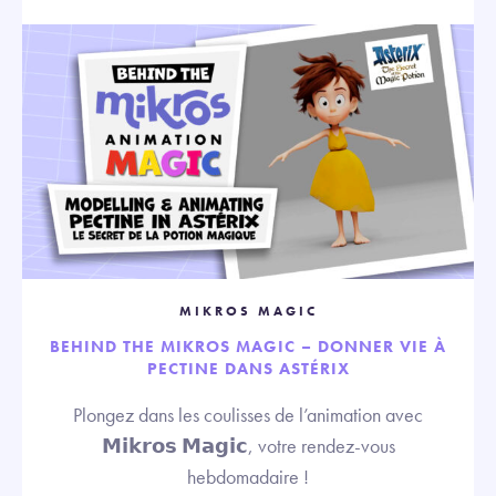
MIKROS MAGIC
BEHIND THE MIKROS MAGIC – DONNER VIE À
PECTINE DANS ASTÉRIX
Plongez dans les coulisses de l’animation avec
𝗠𝗶𝗸𝗿𝗼𝘀 𝗠𝗮𝗴𝗶𝗰, votre rendez-vous
hebdomadaire !