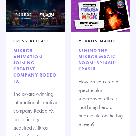
PRESS RELEASE
MIKROS MAGIC
MIKROS
BEHIND THE
ANIMATION
MIKROS MAGIC –
JOINING
BOOM! SPLASH!
CREATIVE
CRASH!
COMPANY RODEO
FX
How do you create
spectacular
The award-winning
superpower effects
international creative
that bring heroic
company Rodeo FX
pups to life on the big
has officially
screen?
acquired Mikros