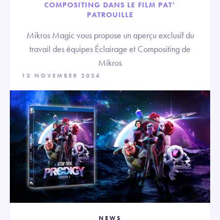
COMPOSITING DANS LE FILM PAT’
PATROUILLE
Mikros Magic vous propose un aperçu exclusif du
travail des équipes Éclairage et Compositing de
Mikros
13 NOVEMBER 2024
NEWS