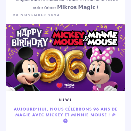
notre 6ème 𝗠𝗶𝗸𝗿𝗼𝘀 𝗠𝗮𝗴𝗶𝗰 !
20 NOVEMBER 2024
NEWS
AUJOURD’HUI, NOUS CÉLÈBRONS 96 ANS DE
MAGIE AVEC MICKEY ET MINNIE MOUSE ! 🎉
🎂