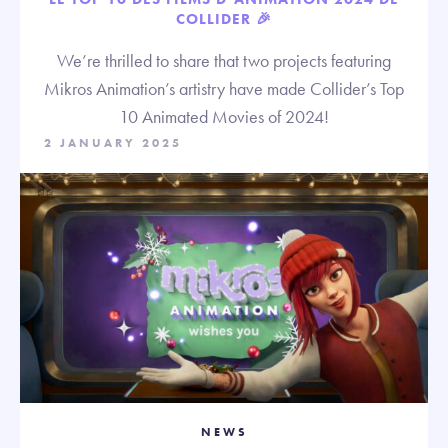
COLLIDER 🎉
We’re thrilled to share that two projects featuring
Mikros Animation’s artistry have made Collider’s Top
10 Animated Movies of 2024!
2 JANUARY 2025
NEWS