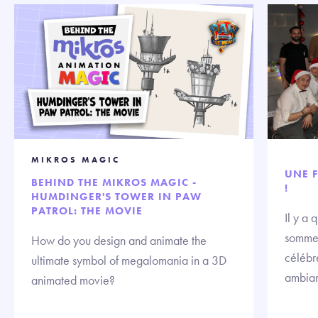
MIKROS MAGIC
UNE F
BEHIND THE MIKROS MAGIC -
!
HUMDINGER'S TOWER IN PAW
PATROL: THE MOVIE
Il y a
sommes
How do you design and animate the
célébre
ultimate symbol of megalomania in a 3D
ambian
animated movie?