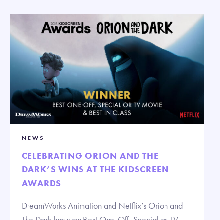
NEWS
CELEBRATING ORION AND THE
DARK’S WINS AT THE KIDSCREEN
AWARDS
DreamWorks Animation and Netflix’s Orion and
The Dark has won Best One-Off, Special or TV