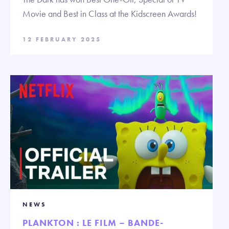
Movie and Best in Class at the Kidscreen Awards!
12 FEBRUARY 2025
NEWS
PLANKTON : LE FILM – BANDE-