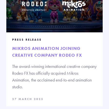
PRESS RELEASE
MIKROS ANIMATION JOINING
CREATIVE COMPANY RODEO FX
The award-winning international creative company
Rodeo FX has officially acquired Mikros
Animation, the acclaimed end-to-end animation
studio.
27 MARCH 2025