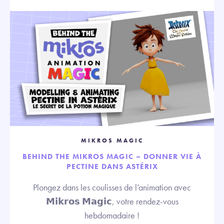
MIKROS MAGIC
BEHIND THE MIKROS MAGIC – DONNER VIE À
PECTINE DANS ASTÉRIX
Plongez dans les coulisses de l’animation avec
𝗠𝗶𝗸𝗿𝗼𝘀 𝗠𝗮𝗴𝗶𝗰, votre rendez-vous
hebdomadaire !