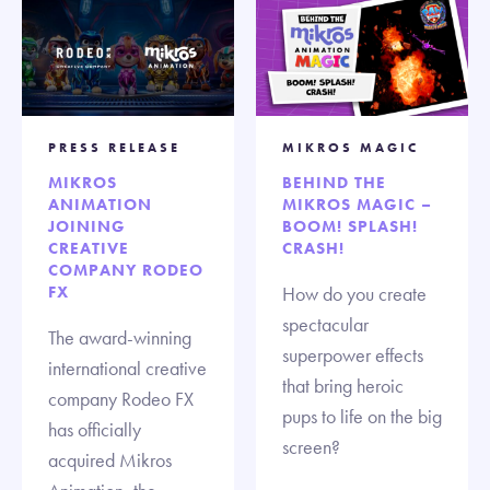
PRESS RELEASE
MIKROS MAGIC
MIKROS
BEHIND THE
ANIMATION
MIKROS MAGIC –
JOINING
BOOM! SPLASH!
CREATIVE
CRASH!
COMPANY RODEO
FX
How do you create
spectacular
The award-winning
superpower effects
international creative
that bring heroic
company Rodeo FX
pups to life on the big
has officially
screen?
acquired Mikros