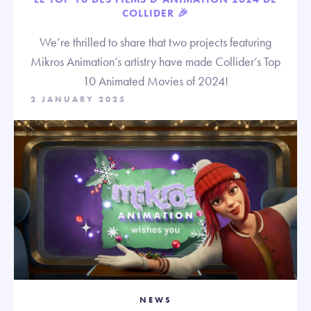
COLLIDER 🎉
We’re thrilled to share that two projects featuring
Mikros Animation’s artistry have made Collider’s Top
10 Animated Movies of 2024!
2 JANUARY 2025
NEWS