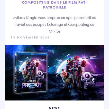
COMPOSITING DANS LE FILM PAT’
PATROUILLE
Mikros Magic vous propose un aperçu exclusif du
travail des équipes Éclairage et Compositing de
Mikros
13 NOVEMBER 2024
NEWS