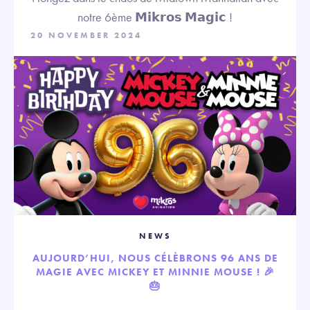
notre 6ème 𝗠𝗶𝗸𝗿𝗼𝘀 𝗠𝗮𝗴𝗶𝗰 !
20 NOVEMBER 2024
NEWS
AUJOURD’HUI, NOUS CÉLÈBRONS 96 ANS DE
MAGIE AVEC MICKEY ET MINNIE MOUSE ! 🎉
🎂