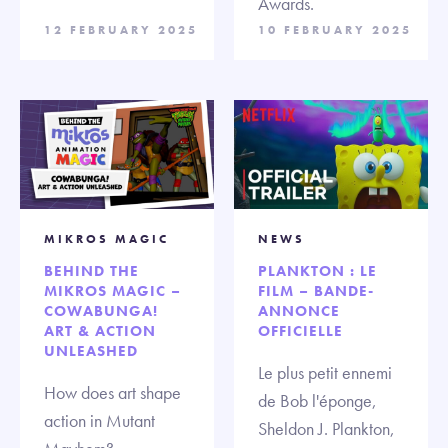
Awards.
12 FEBRUARY 2025
10 FEBRUARY 2025
MIKROS MAGIC
NEWS
BEHIND THE
PLANKTON : LE
MIKROS MAGIC –
FILM – BANDE-
COWABUNGA!
ANNONCE
ART & ACTION
OFFICIELLE
UNLEASHED
Le plus petit ennemi
How does art shape
de Bob l'éponge,
action in Mutant
Sheldon J. Plankton,