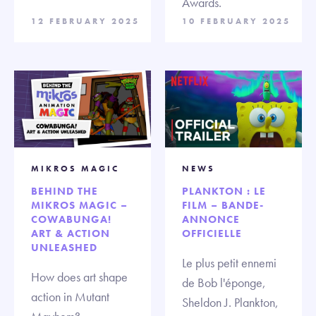
Awards.
12 FEBRUARY 2025
10 FEBRUARY 2025
MIKROS MAGIC
NEWS
BEHIND THE
PLANKTON : LE
MIKROS MAGIC –
FILM – BANDE-
COWABUNGA!
ANNONCE
ART & ACTION
OFFICIELLE
UNLEASHED
Le plus petit ennemi
How does art shape
de Bob l'éponge,
action in Mutant
Sheldon J. Plankton,