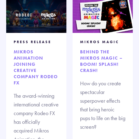
PRESS RELEASE
MIKROS MAGIC
MIKROS
BEHIND THE
ANIMATION
MIKROS MAGIC –
JOINING
BOOM! SPLASH!
CREATIVE
CRASH!
COMPANY RODEO
FX
How do you create
spectacular
The award-winning
superpower effects
international creative
that bring heroic
company Rodeo FX
pups to life on the big
has officially
screen?
acquired Mikros