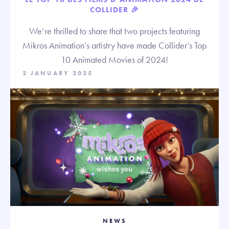
COLLIDER 🎉
We’re thrilled to share that two projects featuring
Mikros Animation’s artistry have made Collider’s Top
10 Animated Movies of 2024!
2 JANUARY 2025
NEWS