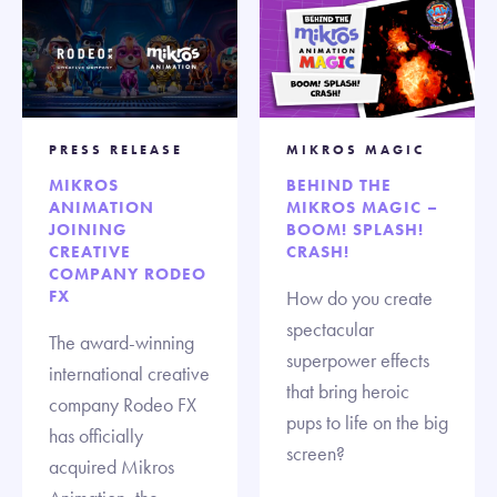
PRESS RELEASE
MIKROS MAGIC
MIKROS
BEHIND THE
ANIMATION
MIKROS MAGIC –
JOINING
BOOM! SPLASH!
CREATIVE
CRASH!
COMPANY RODEO
FX
How do you create
spectacular
The award-winning
superpower effects
international creative
that bring heroic
company Rodeo FX
pups to life on the big
has officially
screen?
acquired Mikros