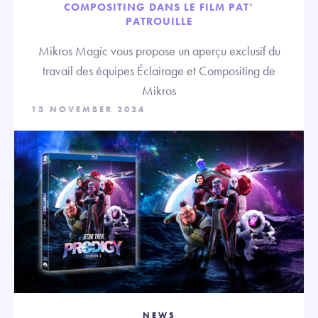
COMPOSITING DANS LE FILM PAT’
PATROUILLE
Mikros Magic vous propose un aperçu exclusif du
travail des équipes Éclairage et Compositing de
Mikros
13 NOVEMBER 2024
NEWS