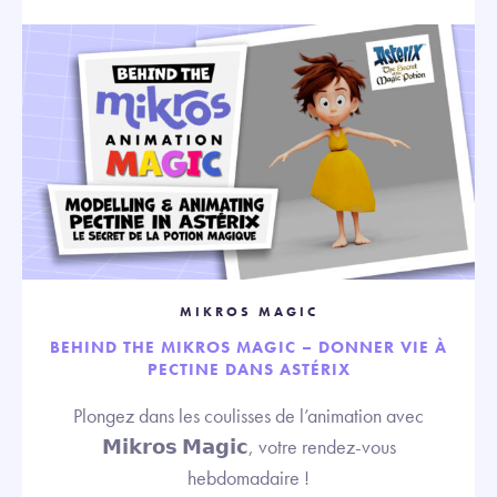
MIKROS MAGIC
BEHIND THE MIKROS MAGIC – DONNER VIE À
PECTINE DANS ASTÉRIX
Plongez dans les coulisses de l’animation avec
𝗠𝗶𝗸𝗿𝗼𝘀 𝗠𝗮𝗴𝗶𝗰, votre rendez-vous
hebdomadaire !