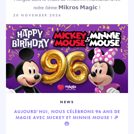
notre 6ème 𝗠𝗶𝗸𝗿𝗼𝘀 𝗠𝗮𝗴𝗶𝗰 !
20 NOVEMBER 2024
NEWS
AUJOURD’HUI, NOUS CÉLÈBRONS 96 ANS DE
MAGIE AVEC MICKEY ET MINNIE MOUSE ! 🎉
🎂