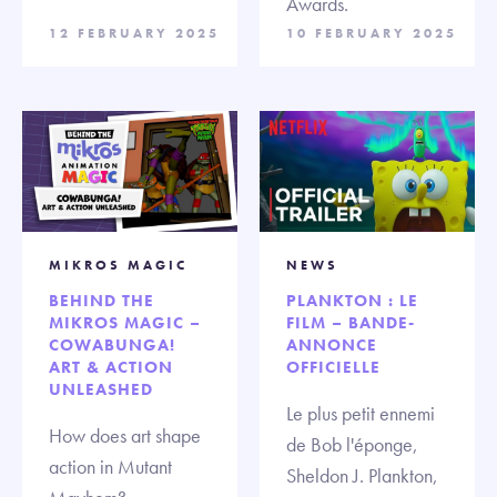
Awards.
12 FEBRUARY 2025
10 FEBRUARY 2025
MIKROS MAGIC
NEWS
BEHIND THE
PLANKTON : LE
MIKROS MAGIC –
FILM – BANDE-
COWABUNGA!
ANNONCE
ART & ACTION
OFFICIELLE
UNLEASHED
Le plus petit ennemi
How does art shape
de Bob l'éponge,
action in Mutant
Sheldon J. Plankton,