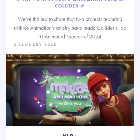
COLLIDER 🎉
We’re thrilled to share that two projects featuring
Mikros Animation’s artistry have made Collider’s Top
10 Animated Movies of 2024!
2 JANUARY 2025
NEWS