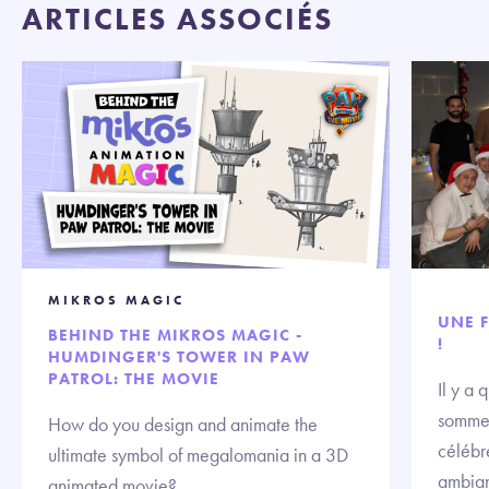
ARTICLES ASSOCIÉS
MIKROS MAGIC
UNE F
BEHIND THE MIKROS MAGIC -
!
HUMDINGER'S TOWER IN PAW
PATROL: THE MOVIE
Il y a
sommes
How do you design and animate the
célébre
ultimate symbol of megalomania in a 3D
ambian
animated movie?