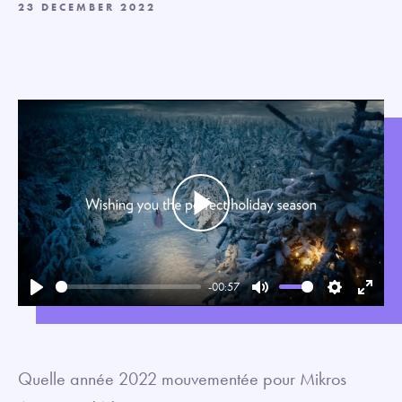
23 DECEMBER 2022
Play
-00:57
Play
Mute
Settings
Enter
fullsc
Quelle année 2022 mouvementée pour Mikros