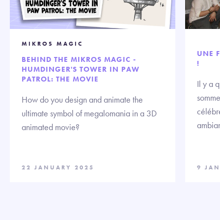
MIKROS MAGIC
UNE F
BEHIND THE MIKROS MAGIC -
!
HUMDINGER'S TOWER IN PAW
PATROL: THE MOVIE
Il y a
sommes
How do you design and animate the
célébre
ultimate symbol of megalomania in a 3D
ambian
animated movie?
22 JANUARY 2025
9 JA