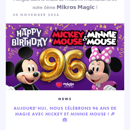
notre 6ème 𝗠𝗶𝗸𝗿𝗼𝘀 𝗠𝗮𝗴𝗶𝗰 !
20 NOVEMBER 2024
NEWS
AUJOURD’HUI, NOUS CÉLÈBRONS 96 ANS DE
MAGIE AVEC MICKEY ET MINNIE MOUSE ! 🎉
🎂