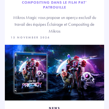
COMPOSITING DANS LE FILM PAT’
PATROUILLE
Mikros Magic vous propose un aperçu exclusif du
travail des équipes Éclairage et Compositing de
Mikros
13 NOVEMBER 2024
NEWS