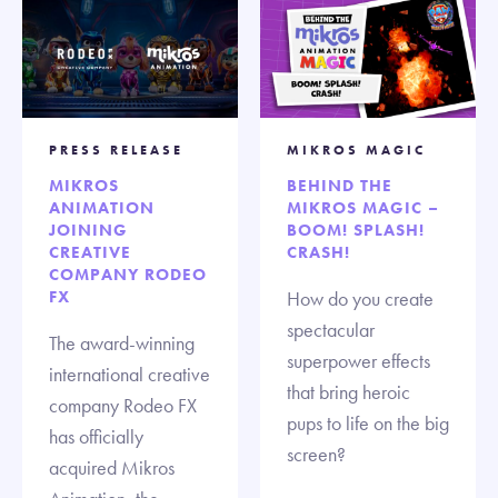
PRESS RELEASE
MIKROS MAGIC
MIKROS
BEHIND THE
ANIMATION
MIKROS MAGIC –
JOINING
BOOM! SPLASH!
CREATIVE
CRASH!
COMPANY RODEO
FX
How do you create
spectacular
The award-winning
superpower effects
international creative
that bring heroic
company Rodeo FX
pups to life on the big
has officially
screen?
acquired Mikros