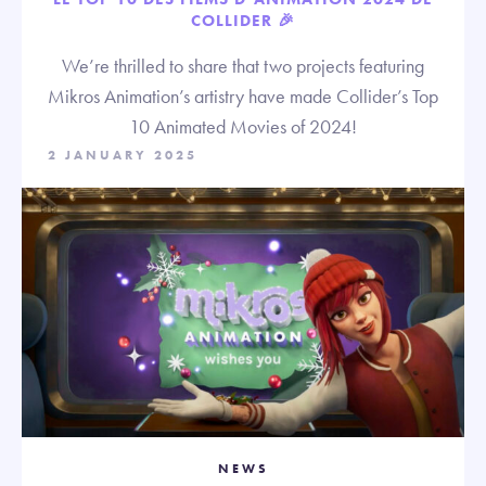
COLLIDER 🎉
We’re thrilled to share that two projects featuring
Mikros Animation’s artistry have made Collider’s Top
10 Animated Movies of 2024!
2 JANUARY 2025
NEWS