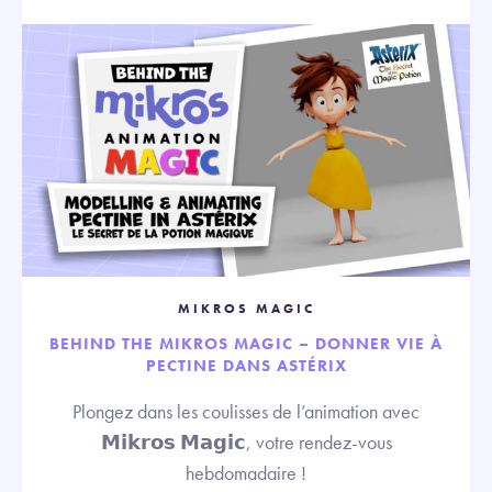
MIKROS MAGIC
BEHIND THE MIKROS MAGIC – DONNER VIE À
PECTINE DANS ASTÉRIX
Plongez dans les coulisses de l’animation avec
𝗠𝗶𝗸𝗿𝗼𝘀 𝗠𝗮𝗴𝗶𝗰, votre rendez-vous
hebdomadaire !