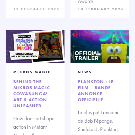
Awards.
12 FEBRUARY 2025
10 FEBRUARY 2025
MIKROS MAGIC
NEWS
BEHIND THE
PLANKTON : LE
MIKROS MAGIC –
FILM – BANDE-
COWABUNGA!
ANNONCE
ART & ACTION
OFFICIELLE
UNLEASHED
Le plus petit ennemi
How does art shape
de Bob l'éponge,
action in Mutant
Sheldon J. Plankton,