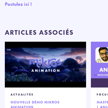
Postulez ici !
ARTICLES ASSOCIÉS
ACTUALITÉS
FOCU
NOUVELLE DÉMO MIKROS
MAST
ANIMATION
| AN