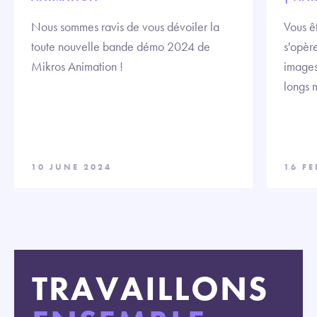
Nous sommes ravis de vous dévoiler la
Vous ê
toute nouvelle bande démo 2024 de
s'opèr
Mikros Animation !
images
longs 
10 JUNE 2024
16 F
TRAVAILLONS