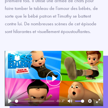
première fois. Il utilise une armée de chats pour
faire tomber le tableau de l’amour des bébés, de
sorte que le bébé patron et Timothy se battent
contre lui. De nombreuses scènes de cet épisode
sont hilarantes et visuellement époustouflantes.
Play
-03:37
Play
Mute
Settings
Enter