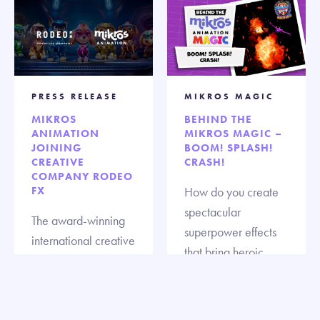
PRESS RELEASE
MIKROS MAGIC
MIKROS
BEHIND THE
ANIMATION
MIKROS MAGIC –
JOINING
BOOM! SPLASH!
CREATIVE
CRASH!
COMPANY RODEO
FX
How do you create
spectacular
The award-winning
superpower effects
international creative
that bring heroic
company Rodeo FX
pups to life on the big
has officially
screen?
acquired Mikros