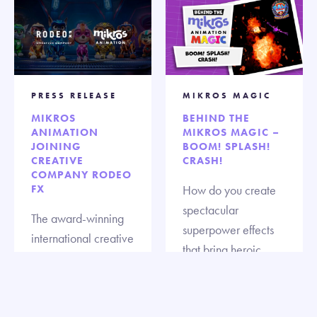
PRESS RELEASE
MIKROS MAGIC
MIKROS
BEHIND THE
ANIMATION
MIKROS MAGIC –
JOINING
BOOM! SPLASH!
CREATIVE
CRASH!
COMPANY RODEO
FX
How do you create
spectacular
The award-winning
superpower effects
international creative
that bring heroic
company Rodeo FX
pups to life on the big
has officially
screen?
acquired Mikros