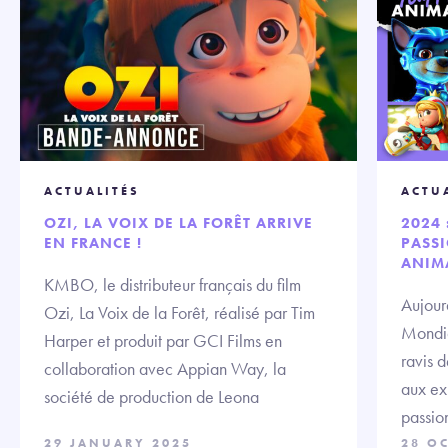
ACTUALITÉS
ACTU
OZI, LA VOIX DE LA FORÊT ARRIVE
2024 
EN FRANCE !
PASS
ANIM
KMBO, le distributeur français du film
Aujour
Ozi, La Voix de la Forêt, réalisé par Tim
Mondia
Harper et produit par GCI Films en
ravis 
collaboration avec Appian Way, la
aux ex
société de production de Leona
passio
29 JANUARY 2025
28 O