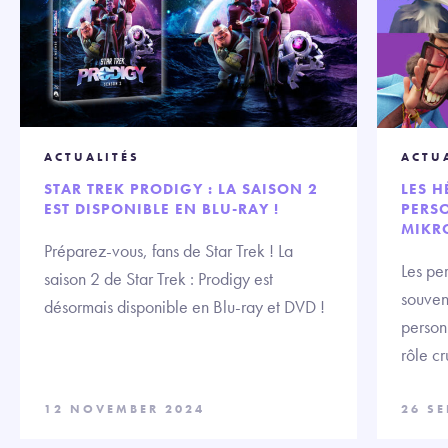
ACTUALITÉS
ACTU
STAR TREK PRODIGY : LA SAISON 2
LES H
EST DISPONIBLE EN BLU-RAY !
PERS
MIKR
Préparez-vous, fans de Star Trek ! La
Les pe
saison 2 de Star Trek : Prodigy est
souvent
désormais disponible en Blu-ray et DVD !
person
rôle cr
12 NOVEMBER 2024
26 S