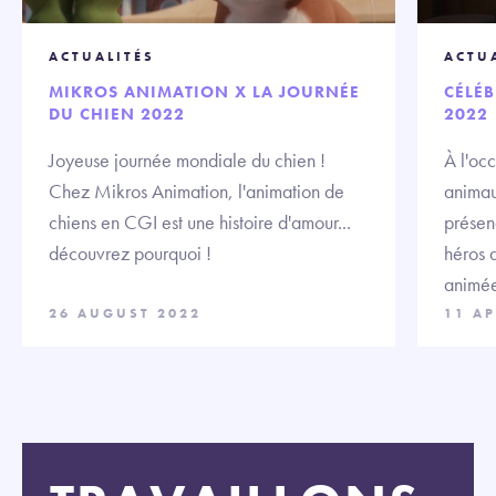
ACTUALITÉS
ACTU
MIKROS ANIMATION X LA JOURNÉE
CÉLÉB
DU CHIEN 2022
2022
Joyeuse journée mondiale du chien !
À l'oc
Chez Mikros Animation, l'animation de
animau
chiens en CGI est une histoire d'amour...
présen
découvrez pourquoi !
héros 
animée
26 AUGUST 2022
11 AP