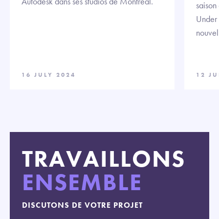
Autodesk dans ses studios de Montréal.
saison
Under 
nouvell
16 JULY 2024
12 JU
TRAVAILLONS
ENSEMBLE
DISCUTONS DE VOTRE PROJET