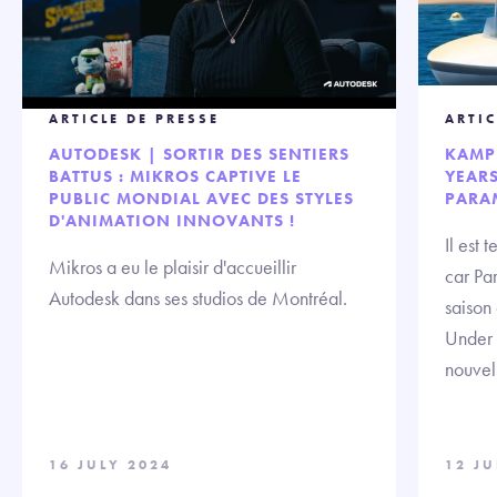
ARTICLE DE PRESSE
ARTIC
AUTODESK | SORTIR DES SENTIERS
KAMP
BATTUS : MIKROS CAPTIVE LE
YEARS
PUBLIC MONDIAL AVEC DES STYLES
PARA
D'ANIMATION INNOVANTS !
Il est 
Mikros a eu le plaisir d'accueillir
car Pa
Autodesk dans ses studios de Montréal.
saison
Under 
nouvell
16 JULY 2024
12 JU