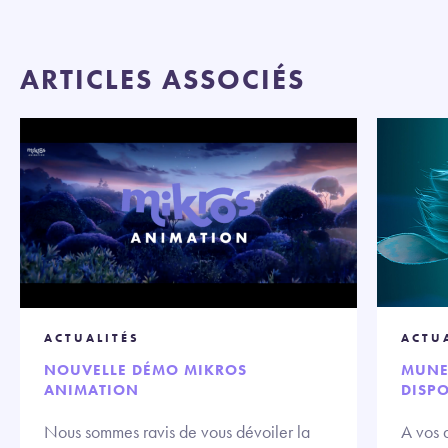
ARTICLES ASSOCIÉS
ACTUALITÉS
ACTU
NOUVELLE DÉMO MIKROS
MUNE,
ANIMATION
DISPO
Nous sommes ravis de vous dévoiler la
A vos 