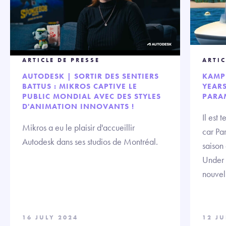
ARTICLE DE PRESSE
ARTIC
AUTODESK | SORTIR DES SENTIERS
KAMP
BATTUS : MIKROS CAPTIVE LE
YEARS
PUBLIC MONDIAL AVEC DES STYLES
PARA
D'ANIMATION INNOVANTS !
Il est 
Mikros a eu le plaisir d'accueillir
car Pa
Autodesk dans ses studios de Montréal.
saison
Under 
nouvell
16 JULY 2024
12 JU