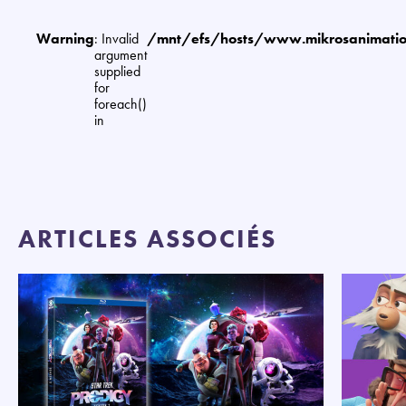
Warning
: Invalid
/mnt/efs/hosts/www.mikrosanimat
argument
supplied
for
foreach()
in
ARTICLES ASSOCIÉS