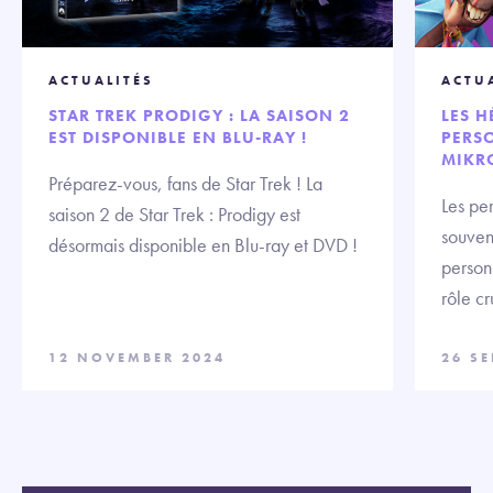
ACTUALITÉS
ACTU
STAR TREK PRODIGY : LA SAISON 2
LES H
EST DISPONIBLE EN BLU-RAY !
PERS
MIKR
Préparez-vous, fans de Star Trek ! La
Les pe
saison 2 de Star Trek : Prodigy est
souvent
désormais disponible en Blu-ray et DVD !
person
rôle cr
12 NOVEMBER 2024
26 S