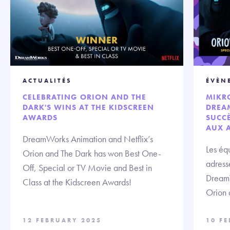
ACTUALITÉS
ÉVÈN
CELEBRATING ORION AND THE
MIKRO
DARK'S WINS AT THE KIDSCREEN
DREA
AWARDS
SUCC
AUX 
DreamWorks Animation and Netflix’s
Les éq
Orion and The Dark has won Best One-
adresse
Off, Special or TV Movie and Best in
DreamW
Class at the Kidscreen Awards!
Orion 
12 FEBRUARY 2025
10 F