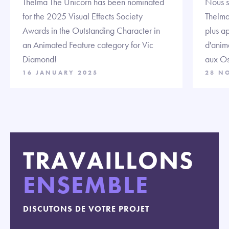
Thelma The Unicorn has been nominated
Nous s
for the 2025 Visual Effects Society
Thelma 
Awards in the Outstanding Character in
plus ap
an Animated Feature category for Vic
d'anim
Diamond!
aux Os
16 JANUARY 2025
28 N
TRAVAILLONS
ENSEMBLE
DISCUTONS DE VOTRE PROJET