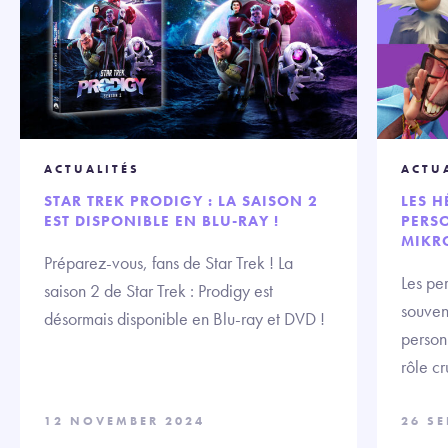
ACTUALITÉS
ACTU
STAR TREK PRODIGY : LA SAISON 2
LES H
EST DISPONIBLE EN BLU-RAY !
PERS
MIKR
Préparez-vous, fans de Star Trek ! La
Les pe
saison 2 de Star Trek : Prodigy est
souvent
désormais disponible en Blu-ray et DVD !
person
rôle cr
12 NOVEMBER 2024
26 S