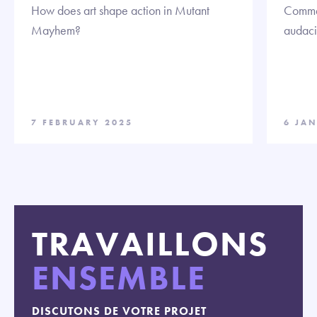
How does art shape action in Mutant
Commen
Mayhem?
audaci
7 FEBRUARY 2025
6 JA
TRAVAILLONS
ENSEMBLE
DISCUTONS DE VOTRE PROJET