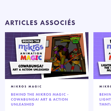
ARTICLES ASSOCIÉS
MIKROS MAGIC
MIKR
BEHIND THE MIKROS MAGIC -
BEHIN
COWABUNGA! ART & ACTION
LIGH
UNLEASHED
TMNT