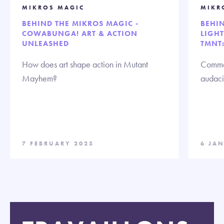
MIKROS MAGIC
MIKR
BEHIND THE MIKROS MAGIC -
BEHIN
COWABUNGA! ART & ACTION
LIGH
UNLEASHED
TMNT
How does art shape action in Mutant
Commen
Mayhem?
audaci
7 FEBRUARY 2025
6 JA