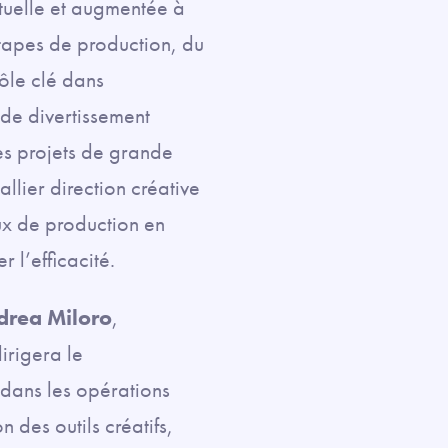
rtuelle et augmentée à
 étapes de production, du
rôle clé dans
 de divertissement
es projets de grande
allier direction créative
ux de production en
r l’efficacité.
drea Miloro
,
irigera le
 dans les opérations
 des outils créatifs,