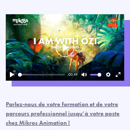
Play
-00:49
Play
Mute
Settings
Enter
fullsc
Parlez-nous de votre formation et de votre
parcours professionnel jusqu’à votre poste
chez Mikros Animation !