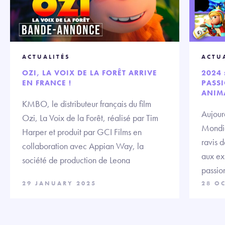
ACTUALITÉS
ACTU
OZI, LA VOIX DE LA FORÊT ARRIVE
2024 
EN FRANCE !
PASS
ANIM
KMBO, le distributeur français du film
Aujour
Ozi, La Voix de la Forêt, réalisé par Tim
Mondia
Harper et produit par GCI Films en
ravis 
collaboration avec Appian Way, la
aux ex
société de production de Leona
passio
29 JANUARY 2025
28 O