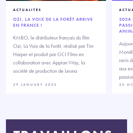
ACTUALITÉS
ACTU
OZI, LA VOIX DE LA FORÊT ARRIVE
2024 
EN FRANCE !
PASS
ANIM
KMBO, le distributeur français du film
Aujour
Ozi, La Voix de la Forêt, réalisé par Tim
Mondia
Harper et produit par GCI Films en
ravis 
collaboration avec Appian Way, la
aux ex
société de production de Leona
passio
29 JANUARY 2025
28 O