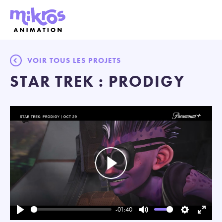
VOIR TOUS LES PROJETS
STAR TREK : PRODIGY
Play
-01:40
Play
Mute
Settings
Enter