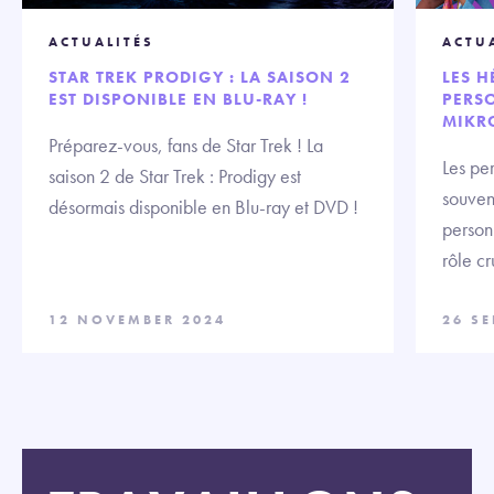
ACTUALITÉS
ACTU
STAR TREK PRODIGY : LA SAISON 2
LES H
EST DISPONIBLE EN BLU-RAY !
PERS
MIKR
Préparez-vous, fans de Star Trek ! La
Les pe
saison 2 de Star Trek : Prodigy est
souvent
désormais disponible en Blu-ray et DVD !
person
rôle cr
12 NOVEMBER 2024
26 S