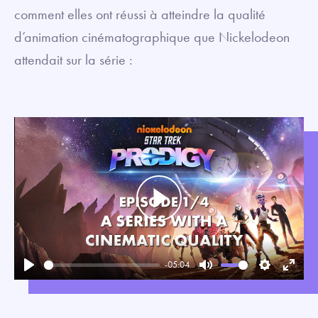
comment elles ont réussi à atteindre la qualité
d’animation cinématographique que Nickelodeon
attendait sur la série :
Play
-05:04
Play
Mute
Settings
Enter
fullsc