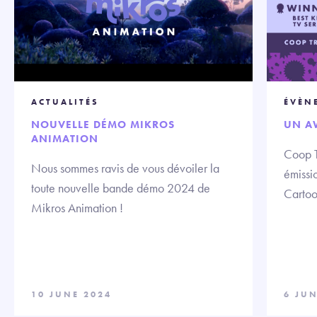
ACTUALITÉS
ÉVÈN
NOUVELLE DÉMO MIKROS
UN A
ANIMATION
Coop T
Nous sommes ravis de vous dévoiler la
émissio
toute nouvelle bande démo 2024 de
Cartoo
Mikros Animation !
10 JUNE 2024
6 JUN