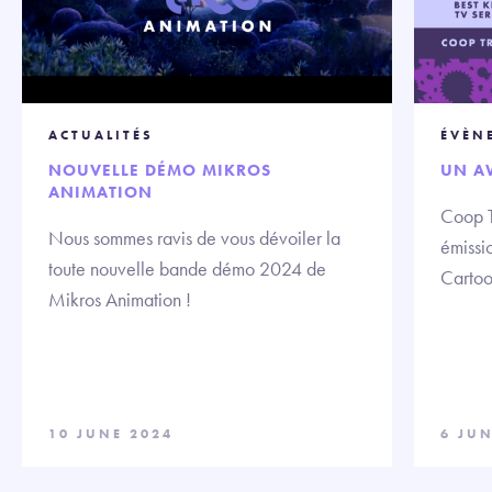
ACTUALITÉS
ÉVÈN
NOUVELLE DÉMO MIKROS
UN A
ANIMATION
Coop T
Nous sommes ravis de vous dévoiler la
émissio
toute nouvelle bande démo 2024 de
Cartoo
Mikros Animation !
10 JUNE 2024
6 JUN