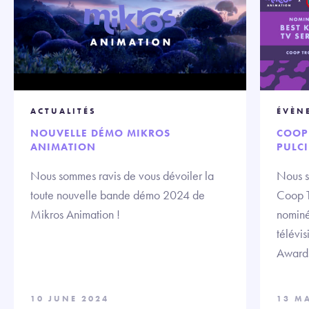
ACTUALITÉS
ÉVÈN
NOUVELLE DÉMO MIKROS
COOP
ANIMATION
PULCI
Nous sommes ravis de vous dévoiler la
Nous s
toute nouvelle bande démo 2024 de
Coop T
Mikros Animation !
nominé
télévis
Awards
10 JUNE 2024
13 M