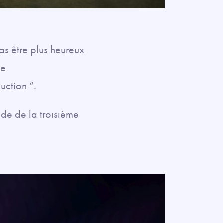
s être plus heureux
ie
uction “.
ode de la troisième