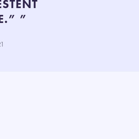
ESTENT
E.” ”
021