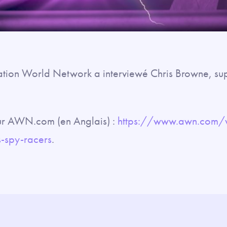
ation World Network a interviewé Chris Browne, sup
 sur AWN.com (en Anglais) :
https://www.awn.com/v
s-spy-racers
.