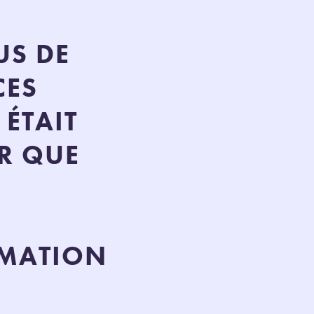
S
US DE
CES
 ÉTAIT
R QUE
IMATION