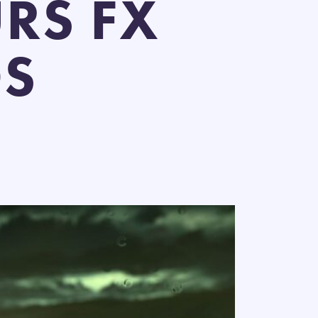
RS FX
DS