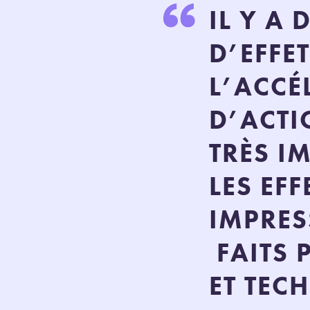
IL Y A
D’EFFE
L’ACCÉ
D’ACTI
TRÈS I
LES EF
IMPRE
FAITS
ET TEC