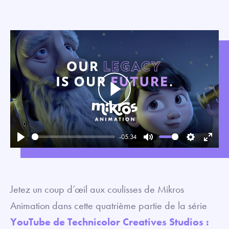
Play
-05:34
Play
Mute
Settings
Enter
fullsc
Jetez un coup d’œil aux coulisses de Mikros
Animation dans cette quatrième partie de la série
YouTube de Technicolor Creatives Studios :