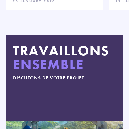
23 JANUARY 2023
19 J
TRAVAILLONS
ENSEMBLE
DISCUTONS DE VOTRE PROJET