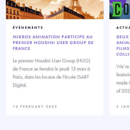
ÉVÈNEMENTS
ACTU
MIKROS ANIMATION PARTICIPE AU
DEUX 
PREMIER HOUDINI USER GROUP DE
ANIMA
FRANCE
FILMS
COLLI
Le premier Houdini User Group (HUG)
We’re t
de France se tiendra le jeudi 13 mars à
featuri
Paris, dans les locaux de l'école ISART
made C
Digital.
of 202
14 FEBRUARY 2025
2 JA