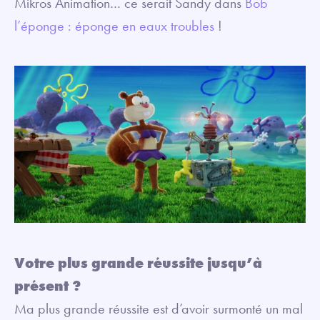
Mikros Animation… ce serait Sandy dans
Bob
l’éponge : éponge en eaux troubles
!
Votre plus grande réussite jusqu’à
présent ?
Ma plus grande réussite est d’avoir surmonté un mal