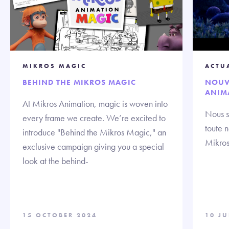
MIKROS MAGIC
ACTU
BEHIND THE MIKROS MAGIC
NOUV
ANIM
At Mikros Animation, magic is woven into
Nous s
every frame we create. We’re excited to
toute 
introduce "Behind the Mikros Magic," an
Mikros
exclusive campaign giving you a special
look at the behind-
15 OCTOBER 2024
10 J