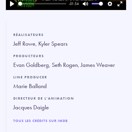
-01:54
Play
Mute
Settings
Enter
fullsc
RÉALISATEURS
Jeff Rowe, Kyler Spears
PRODUCTEURS
Evan Goldberg, Seth Rogen, James Weaver
LINE PRODUCER
Marie Balland
DIRECTEUR DE L'ANIMATION
Jacques Daigle
TOUS LES CRÉDITS SUR IMDB