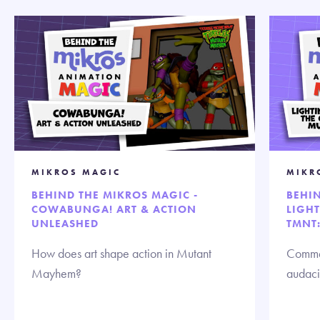
MIKROS MAGIC
MIKR
BEHIND THE MIKROS MAGIC -
BEHIN
COWABUNGA! ART & ACTION
LIGH
UNLEASHED
TMNT
How does art shape action in Mutant
Commen
Mayhem?
audaci