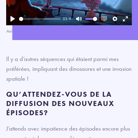
03:11
Play
Mute
Enable
Settings
Enter
Animatique publiée par
Nickelodeon Animation
captions
fullsc
Il y a d’autres séquences qui étaient parmi mes
préférées, impliquant des dinosaures et une invasion
spatiale !
QU’ATTENDEZ-VOUS DE LA
DIFFUSION DES NOUVEAUX
ÉPISODES?
J’attends avec impatience des épisodes encore plus