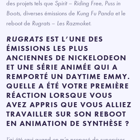
des projets tels que
Spirit – Riding Free
,
Puss in
Boots
, diverses émissions de
Kung Fu Panda
et le
reboot de
Rugrats
–
Les Razmoket
.
RUGRATS
EST L’UNE DES
ÉMISSIONS LES PLUS
ANCIENNES DE NICKELODEON
ET UNE SÉRIE ANIMÉE QUI A
REMPORTÉ UN DAYTIME EMMY.
QUELLE A ÉTÉ VOTRE PREMIÈRE
RÉACTION LORSQUE VOUS
AVEZ APPRIS QUE VOUS ALLIEZ
TRAVAILLER SUR SON REBOOT
EN ANIMATION DE SYNTHÈSE ?
J’ai été ravi quand on m’a proposé de superviser