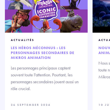
ACTUALITÉS
ACTU
LES HÉROS MÉCONNUS : LES
NOUV
PERSONNAGES SECONDAIRES DE
ANIM
MIKROS ANIMATION
Nous s
Les personnages principaux captent
toute 
souvent toute l'attention. Pourtant, les
Mikros
personnages secondaires jouent aussi un
rôle crucial.
26 SEPTEMBER 2024
10 J