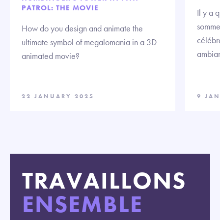
PATROL: THE MOVIE
Il y a
sommes
How do you design and animate the
célébre
ultimate symbol of megalomania in a 3D
ambian
animated movie?
22 JANUARY 2025
9 JA
TRAVAILLONS
ENSEMBLE