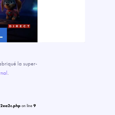
abriqué la super-
rnal
.
12ea2c.php
on line
9