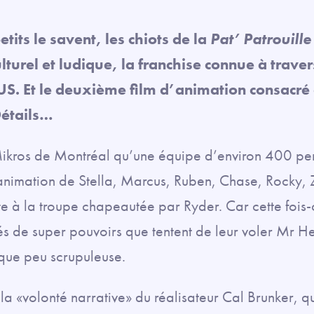
etits le savent, les chiots de la
Pat’ Patrouille
lturel et ludique, la franchise connue à trave
$US. Et le deuxième film d’animation consacré 
Détails…
 Mikros de Montréal qu’une équipe d’environ 400 p
animation de Stella, Marcus, Ruben, Chase, Rocky, Z
te à la troupe chapeautée par Ryder. Car cette fois-c
és de super pouvoirs que tentent de leur voler Mr He
ique peu scrupuleuse.
a «volonté narrative» du réalisateur Cal Brunker, qu