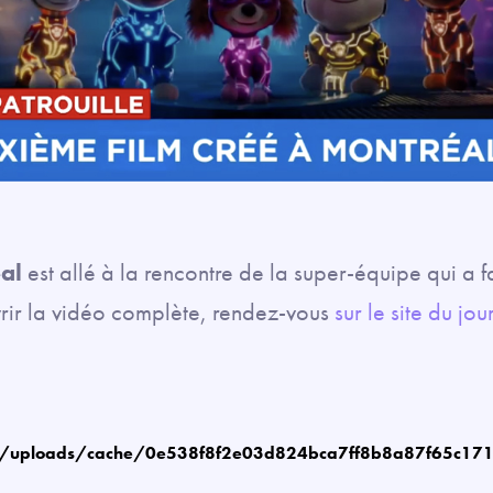
al
est allé à la rencontre de la super-équipe qui a f
vrir la vidéo complète, rendez-vous
sur le site du jou
m/uploads/cache/0e538f8f2e03d824bca7ff8b8a87f65c17