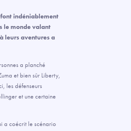
font indéniablement
rs le monde valant
à leurs aventures a
ersonnes a planché
uma et bien sûr Liberty,
i, les défenseurs
llinger et une certaine
i a coécrit le scénario