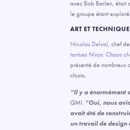
avec Bob Barlen, était d
le groupe étant explorés
ART ET TECHNIQUE
Nicolas Delval
, chef d
tortues Ninja: Chaos ch
présenté de nombreux dé
chiots.
“Il y a énormément d
QMI.
“Oui, nous avio
avait été de construi
un travail de design 