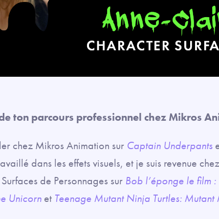
de ton parcours professionnel chez Mikros An
ler chez Mikros Animation sur
Captain Underpants
e
travaillé dans les effets visuels, et je suis revenue c
e Surfaces de Personnages sur
Bob l’éponge le film 
he Unicorn
et
Teenage Mutant Ninja Turtles: Mutan