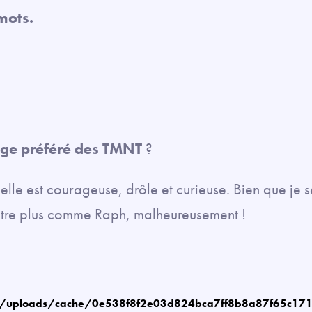
 mots.
age préféré des TMNT
?
elle est courageuse, drôle et curieuse. Bien que je
 être plus comme Raph, malheureusement !
m/uploads/cache/0e538f8f2e03d824bca7ff8b8a87f65c17