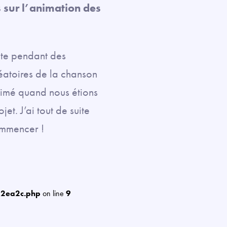
s sur l’animation des
ête pendant des
éatoires de la chanson
nimé quand nous étions
jet. J’ai tout de suite
ommencer !
12ea2c.php
on line
9