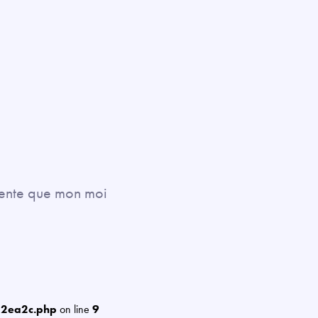
 sente que mon moi
12ea2c.php
on line
9