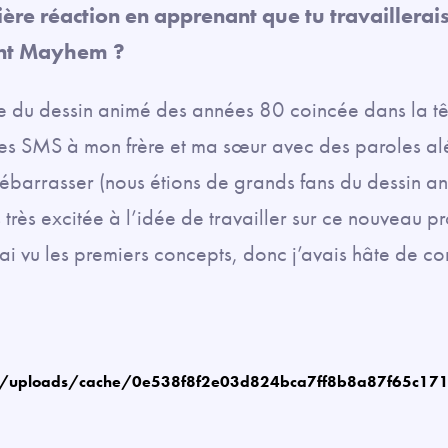
ère réaction en apprenant que tu travaillerai
ant Mayhem ?
me du dessin animé des années 80 coincée dans la t
des SMS à mon frère et ma sœur avec des paroles al
ébarrasser (nous étions de grands fans du dessin a
s très excitée à l’idée de travailler sur ce nouveau pro
’ai vu les premiers concepts, donc j’avais hâte de c
m/uploads/cache/0e538f8f2e03d824bca7ff8b8a87f65c17