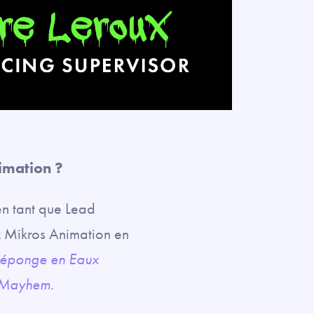
imation ?
n tant que Lead
hez Mikros Animation en
: éponge en Eaux
t Mayhem
.