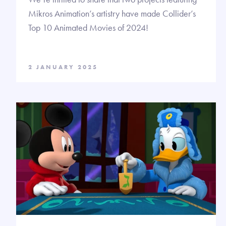
Mikros Animation’s artistry have made Collider’s
Top 10 Animated Movies of 2024!
2 JANUARY 2025