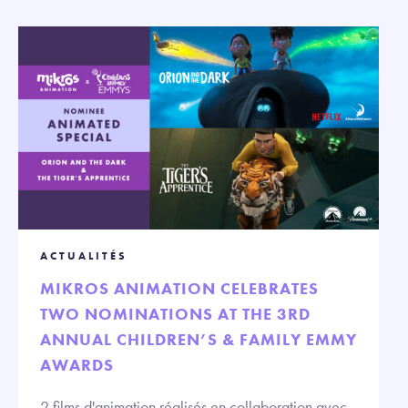
ACTUALITÉS
MIKROS ANIMATION CELEBRATES
TWO NOMINATIONS AT THE 3RD
ANNUAL CHILDREN’S & FAMILY EMMY
AWARDS
2 films d'animation réalisés en collaboration avec