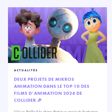
ACTUALITÉS
DEUX PROJETS DE MIKROS
ANIMATION DANS LE TOP 10 DES
FILMS D’ANIMATION 2024 DE
COLLIDER 🎉
We’re thrilled to share that two projects featuring