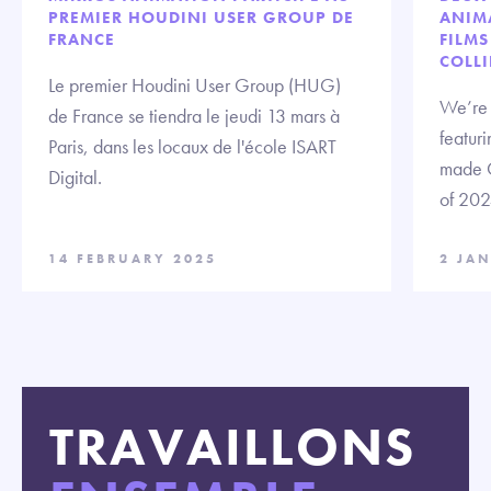
PREMIER HOUDINI USER GROUP DE
ANIMA
FRANCE
FILMS
COLLI
Le premier Houdini User Group (HUG)
We’re t
de France se tiendra le jeudi 13 mars à
featuri
Paris, dans les locaux de l'école ISART
made C
Digital.
of 202
14 FEBRUARY 2025
2 JA
TRAVAILLONS