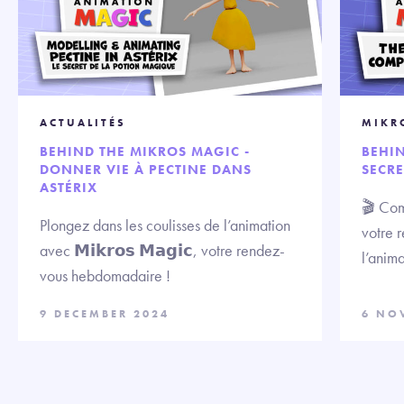
ACTUALITÉS
MIKR
BEHIND THE MIKROS MAGIC -
BEHIN
DONNER VIE À PECTINE DANS
SECR
ASTÉRIX
🎬 Com
Plongez dans les coulisses de l’animation
votre 
avec 𝗠𝗶𝗸𝗿𝗼𝘀 𝗠𝗮𝗴𝗶𝗰, votre rendez-
l’anima
vous hebdomadaire !
9 DECEMBER 2024
6 NO