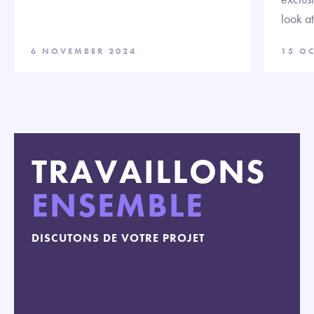
look a
6 NOVEMBER 2024
15 O
TRAVAILLONS
ENSEMBLE
DISCUTONS DE VOTRE PROJET