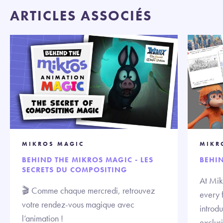
ARTICLES ASSOCIÉS
MIKROS MAGIC
MIKR
BEHIND THE MIKROS MAGIC - LES
BEHI
SECRETS DU COMPOSITING
At Mik
🎬 Comme chaque mercredi, retrouvez
every 
votre rendez-vous magique avec
introd
l’animation !
exclus