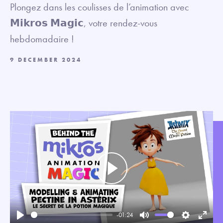
Plongez dans les coulisses de l’animation avec
𝗠𝗶𝗸𝗿𝗼𝘀 𝗠𝗮𝗴𝗶𝗰, votre rendez-vous
hebdomadaire !
9 DECEMBER 2024
Play
-01:24