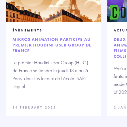
ÉVÈNEMENTS
ACTU
MIKROS ANIMATION PARTICIPE AU
DEUX 
PREMIER HOUDINI USER GROUP DE
ANIMA
FRANCE
FILMS
COLLI
Le premier Houdini User Group (HUG)
We’re t
de France se tiendra le jeudi 13 mars à
featuri
Paris, dans les locaux de l'école ISART
made C
Digital.
of 202
14 FEBRUARY 2025
2 JA