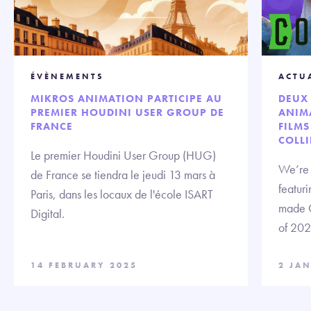
ÉVÈNEMENTS
ACTU
MIKROS ANIMATION PARTICIPE AU
DEUX 
PREMIER HOUDINI USER GROUP DE
ANIMA
FRANCE
FILMS
COLLI
Le premier Houdini User Group (HUG)
We’re t
de France se tiendra le jeudi 13 mars à
featuri
Paris, dans les locaux de l'école ISART
made C
Digital.
of 202
14 FEBRUARY 2025
2 JA