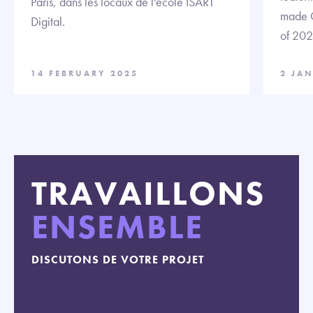
Paris, dans les locaux de l'école ISART
made C
Digital.
of 202
14 FEBRUARY 2025
2 JA
TRAVAILLONS
ENSEMBLE
DISCUTONS DE VOTRE PROJET